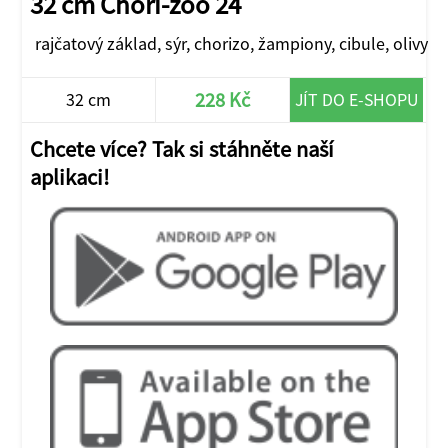
32 cm Chori-zoo 24
rajčatový základ, sýr, chorizo, žampiony, cibule, olivy
228 Kč
32 cm
JÍT DO E-SHOPU
Chcete více? Tak si stáhněte naší
aplikaci!