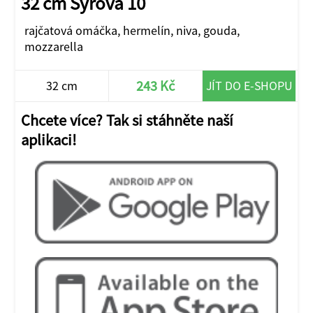
32 cm Sýrová 10
rajčatová omáčka, hermelín, niva, gouda,
mozzarella
243 Kč
32 cm
JÍT DO E-SHOPU
Chcete více? Tak si stáhněte naší
aplikaci!